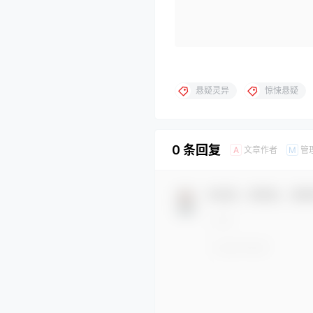
悬疑灵异
惊悚悬疑
0 条回复
文章作者
管
A
M
欢迎您，新朋友，感谢