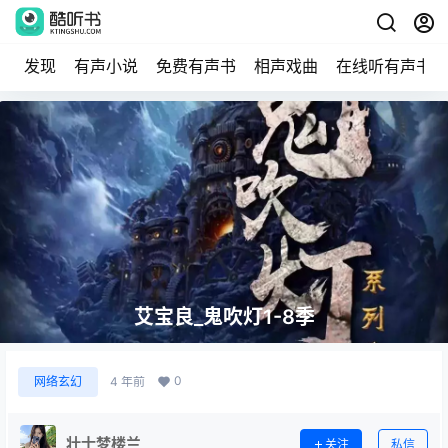
发现
有声小说
免费有声书
相声戏曲
在线听有声书
艾宝良_鬼吹灯1-8季
0
网络玄幻
4 年前
壮士梦楼兰
关注
私信