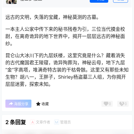
远古的文明，失落的宝藏，神秘莫测的古墓。
一本主人公家中传下来的秘书残卷为引，三位当代摸金校
尉，在离奇诡异的地下世界中，揭开一层层远古的神秘面
纱。
昆仑山大冰川下的九层妖楼，这里究竟是什么？藏着消失
的古代魔国君王陵寝，诡异殉葬沟，神秘云母，地下九层
“金”字高塔，堆满奇特古装的干枯骨骸。这里又有那些未知
生物？胡八一，王胖子，Shirley杨盗墓三人组，为你揭开
层层迷雾，探索未知。
0
0
海报分享
收藏
2 条回复
文章作者
管理员
A
M