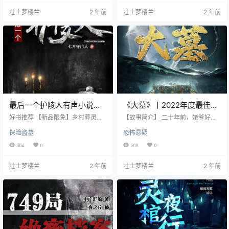
冰封 附近村庄一夜之间沦陷，化为
长，岁月蹉跎，我曾接触过许许多
壮士梦楼兰
2 年前
壮士梦楼兰
2 年前
一汪清水 地底龙吟声不断 斩龙人惊
多的奇人异事，各位如有兴趣，不
现，千年秘藏的龙脉被扰动 一个贯
妨搬来小板凳，听一听，一位盗墓
穿着几千年传承的神秘图腾在地底
贼的江湖见闻。
深处守护着未来
最后一个护陵人有声小说全
《大墓》丨2022年度最佳盗
集 – 原野播讲 完结
墓大作丨老刘讲故事
好书推荐 【新品限免】乡村葬灵师
【故事简介】 二十年前，姥爷好心
（恐怖灵异|风水玄学|鬼怪） 你见过
修建的水库竟带来了一场巨大灾
探险盗墓
恐怖悬疑
烧不化的“血尸”吗？ 你听过黄大仙
难。 但让人没想到的是灾难只是个
“索命”的故事吗？ 戳上方标题一键
开始，真正的秘密被掩埋在了深山
304
0
500
0
收听，VIP免费！限免期赶紧上车！
中。 这是一座大幕，也是一条无法
【内容简介】 身为守陵人的后代，
回头的路。 寄生海螺，哈尼族干
壮士梦楼兰
2 年前
壮士梦楼兰
2 年前
王铮在毕业后守着父母传给自己的
尸，通天殿，卷尸虫，这里发生的
古董店，本来只是想安静的过日
所有事都在我的世界观之外。 渐渐
子，结果没想到因为上门帮一个主
地，我发现， 我竟撞破了一场筹划
顾麦建国看一面古镜时，发现他家
千年的阴谋。 东北的黑土地下到底
里有诡异的情况。 【主播简介】 原
埋着什么样不可告人的秘密？ 随着
野：知名演播者。
一个灿烂文明的消亡，一个惊天阴
谋渐渐地浮出水面。 一切，都…