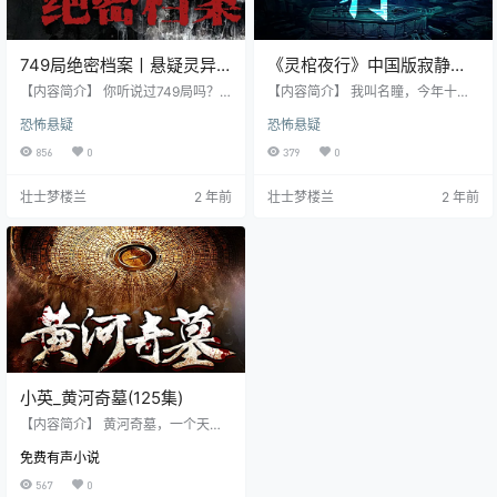
749局绝密档案丨悬疑灵异
《灵棺夜行》中国版寂静岭
丨恐怖推理
雁渡寒潭完结
【内容简介】 你听说过749局吗？
【内容简介】 我叫名瞳，今年十八
有人说，它是一个研究超自然现象
岁，是一个实习司机。一次送葬上
恐怖悬疑
恐怖悬疑
的神秘组织。 还有人认为，749局
山，我居然被装在棺材里活活给埋
的工作内容，其实是对出现在国内
了，随之整个村子三百多口人一夜
856
0
379
0
的对外星生命体进行调查与保密。
之间全都消失了，只有晚上这里才
这些传言究竟谁对谁错？你相信这
人声鼎沸。我从棺材里爬出来，居
壮士梦楼兰
2 年前
壮士梦楼兰
2 年前
个世界上真的存在超能力者和超自
然发现......
然现象吗？ 我以前也不清楚这些，
直到有一次我卷入了一场离奇的案
件，才有机会触碰到了749的绝密档
案…… 【作者】 中广汇编 【主播】
夜之丘
小英_黄河奇墓(125集)
【内容简介】 黄河奇墓，一个天大
的阴谋，一桩桩诡异事件，平凡人
免费有声小说
生走进探秘之路，黄河下得秘密到
底是什么？让我们一起探索未知之
567
0
旅！ 【作者/主播简介】 作者：参