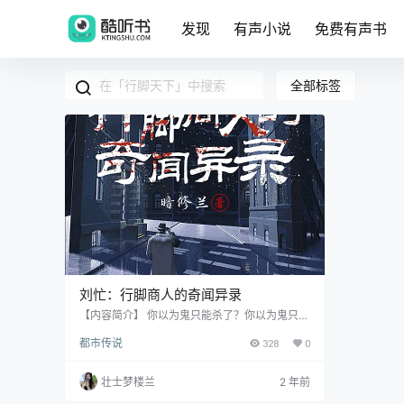
发现
有声小说
免费有声书
全部标签
刘忙：行脚商人的奇闻异录
【内容简介】 你以为鬼只能杀了？你以为鬼只能
被封印起来？你以为古董就值人民币？ 让我带你
都市传说
328
0
走进不一样的修真世界，领略不同的天地，行脚
天下，封鬼捉妖！
壮士梦楼兰
2 年前