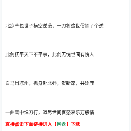
北凉草包世子横空逆袭，一刀将这世俗捅了个透
此剑抚平天下不平事，此剑无愧世间有愧人
白马出凉州，孤身赴北莽，贺新凉，共逐鹿
一曲雪中悍刀行，道尽世间喜怒哀乐万般情
直接点击下面链接进入【
网盘
】下载