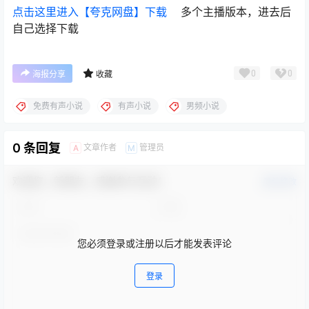
点击这里进入【夸克网盘】下载
多个主播版本，进去后
自己选择下载
0
0
海报分享
收藏
免费有声小说
有声小说
男频小说
0 条回复
文章作者
管理员
A
M
欢迎您，新朋友，感谢参与互动！
确认修改
您必须登录或注册以后才能发表评论
登录