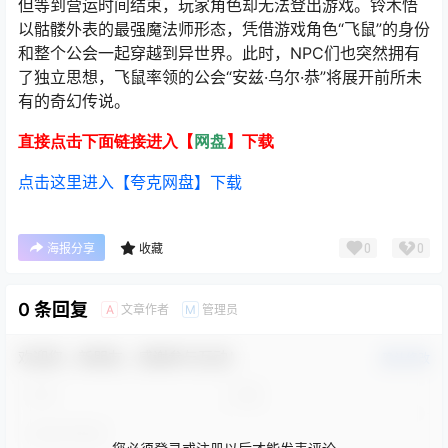
但等到营运时间结束，玩家角色却无法登出游戏。铃木悟
以骷髅外表的最强魔法师形态，凭借游戏角色“飞鼠”的身份
和整个公会一起穿越到异世界。此时，NPC们也突然拥有
了独立思想，飞鼠率领的公会“安兹·乌尔·恭”将展开前所未
有的奇幻传说。
直接点击下面链接进入【
网盘
】下载
点击这里进入【夸克网盘】下载
0
0
海报分享
收藏
0 条回复
文章作者
管理员
A
M
欢迎您，新朋友，感谢参与互动！
确认修改