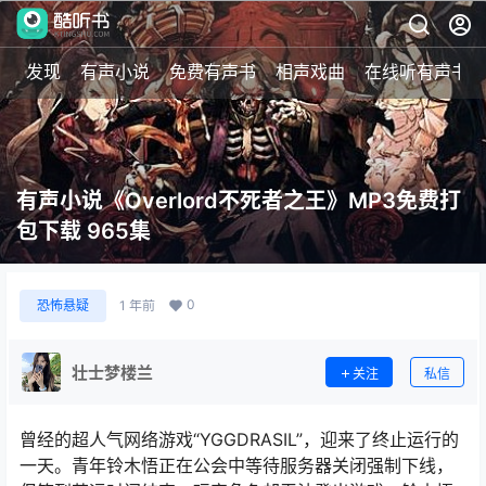
发现
有声小说
免费有声书
相声戏曲
在线听有声书
有声小说《Overlord不死者之王》MP3免费打
包下载 965集
0
恐怖悬疑
1 年前
壮士梦楼兰
关注
私信
曾经的超人气网络游戏“YGGDRASIL”，迎来了终止运行的
一天。青年铃木悟正在公会中等待服务器关闭强制下线，