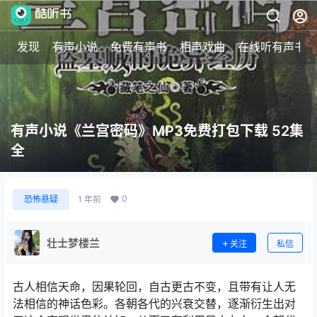
发现
有声小说
免费有声书
相声戏曲
在线听有声书
有声小说《兰宫密码》MP3免费打包下载 52集
全
0
恐怖悬疑
1 年前
壮士梦楼兰
关注
私信
古人相信天命，因果轮回，自古更古不变，且带有让人无
法相信的神话色彩。各朝各代的兴衰交替，逐渐衍生出对