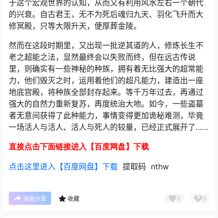
于这个宏观世界的认知，从而又有利用风水左右一个朝代
的兴衰。自古君王，无不为死后魂归九天、羽化飞升而大
修冥殿，只等大限升天，便厚葬金陵。
然而在这段时期里，又出现一批逆其道的人，修炼长生不
老之超能之法，显然最终会以失败而终，但在远古传说
里，则确实有一些神秘的种族，拥有着无比强大的超常能
力，他们毁灭之时，运用着他们的超凡能力，建造出一座
地底宫殿，将种族全部封存起来。等千万年过去，再通过
强大的自然力重新复苏，再度统治大地。如今，一些盗墓
者无意间获得了此种能力，事情变得更加诡秘难测，毕竟
一场活人与活人、活人与死人的较量，已经正式展开了……
直接点击下面链接进入【百度网盘】下载
点击这里进入【百度网盘】下载
提取码 nthw
0
0
海报分享
收藏