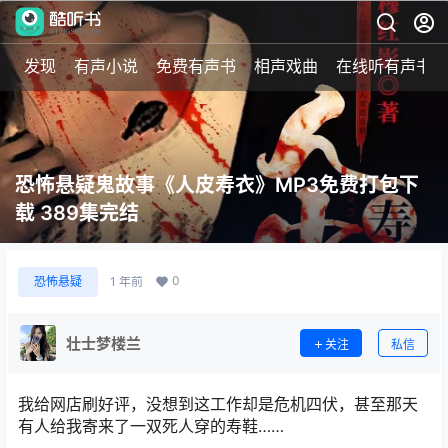
发现
有声小说
免费有声书
相声戏曲
在线听有声书
恐怖悬疑鬼故事《人皮寿衣》MP3免费打包下
载 389集完结
0
恐怖悬疑
1 年前
壮士梦楼兰
关注
私信
我给网店刷好评，没想到这工作却是危机四伏，甚至那天
有人给我寄来了一双死人穿的寿鞋……