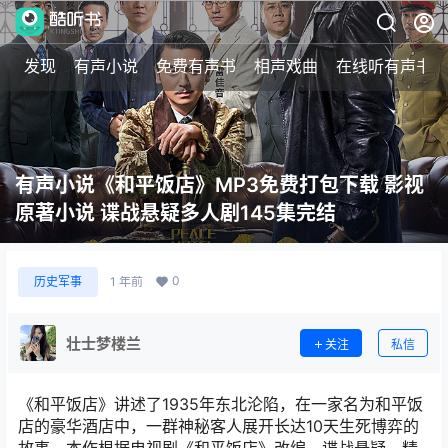
发现
有声小说
免费有声书
相声戏曲
在线听有声书
有声小说《和平饭店》MP3免费打包下载 影视
原著小说 谍战悬疑多人剧145集完结
0
历史军事
1 年前
壮士梦楼兰
关注
私信
《和平饭店》讲述了1935年东北沦陷，在一家名为和平饭
店的豪华酒店中，一群神秘客人展开长达10天生死博弈的