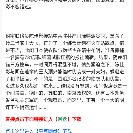
故事。本作根据电视剧《和平饭店》改编，谍战悬疑，精
彩不容错过。
秘密联络员陈佳影接站中共驻共产国际特派员时，黑瞎子
岭二当家王大顶，正为了一个绑票计划在火车站踩点，偏
是不巧，此间日本便衣队与伪警也在暗中布哨，准备抓捕
一名握有731部队细菌试验证据的报社编辑。结果，阴差阳
错三方撞车，一时间弄得混乱不堪，情势紧迫之下，陈佳
影与同在逃窜的王大顶只能临时伪装成一对夫妇，躲避进
了和平饭店，不幸的是，围追那名记者的便衣队和伪警，
没过多久也都涌了进来……谁也没有想到，和平饭店竟是一
个间谍窝，德国的、苏联的、南京政权的、还有日本外务
省监视关东军的一个观察站，而这里，正有一个巨大的阴
谋正在悄然运作……
直接点击下面链接进入【
网盘
】下载
点击这里进入【夸克网盘】下载