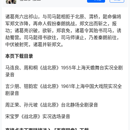
诸葛亮六出祁山，与司马懿相拒于北原、渭桥，懿命偏将
军郑文诈降，再命人假扮秦朗挑战，郑文出而斩之，报
功；诸葛亮识破，欲斩，郑哀免，诸葛令其贻书司马，诱
劫蜀营。司马懿得书欲往，司马师谏止，乃差秦朗前往，
中伏被射死，诸葛并斩郑文。
本页下载目录
马连良、周和桐《战北原》1955年上海天蟾舞台实况全剧
录音
言少朋、钳韵宏《战北原》1961年上海中国大戏院实况全
剧录音
周正荣、孙元坡《战北原》台北静场全剧录音
宋宝罗《战北原》实况选场录音