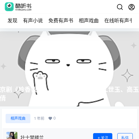
发现
有声小说
免费有声书
相声戏曲
在线听有声书
京剧《吟香钗会》MP3下载 江新蓉、江世玉、高玉
倩
0
相声戏曲
1 年前
壮士梦楼兰
关注
私信