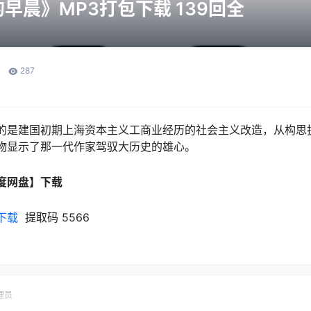
早晨》MP3打包下载 139回全
287
的是建国初期上海资本主义工商业经历的社会主义改造，从构思执
物显示了那一代作家驾驭大历史的雄心。
度网盘】下载
下载
提取码 5566
理员