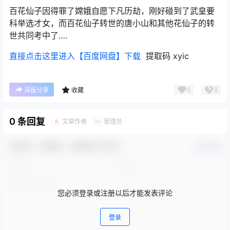
百花仙子因得罪了嫦娥自愿下凡历劫，刚好碰到了武皇要
科举选才女，而百花仙子转世的唐小山和其他花仙子的转
世共同考中了….
直接点击这里进入【百度网盘】下载
提取码 xyic
0
0
海报分享
收藏
0 条回复
文章作者
管理员
A
M
欢迎您，新朋友，感谢参与互动！
确认修改
您必须登录或注册以后才能发表评论
登录