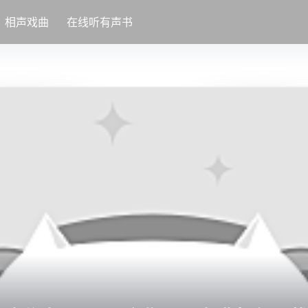
相声戏曲
在线听有声书