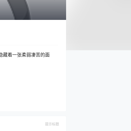
隐藏着一张柔弱凄苦的面
提示标题