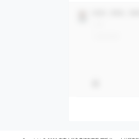
欢迎您，新朋友，感谢