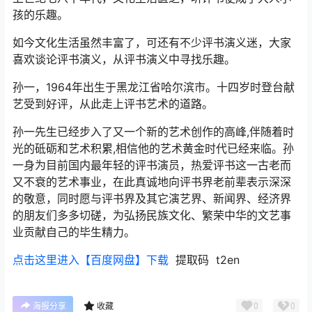
孩的乐趣。
如今文化生活虽然丰富了，可还有不少评书演义迷，大家
喜欢谈论评书演义，从评书演义中寻找乐趣。
孙一，1964年出生于黑龙江省哈尔滨市。十四岁时登台献
艺受到好评，从此走上评书艺术的道路。
孙一先生已经步入了又一个新的艺术创作的高峰,伴随着时
光的砥砺和艺术积累,相信他的艺术黄金时代已经来临。孙
一身为目前国内最年轻的评书演员，热爱评书这一古老而
又不衰的艺术事业，在此真诚地向评书界老前辈表示深深
的敬意，同时愿与评书界及其它演艺界、新闻界、经济界
的朋友们多多切磋，为弘扬民族文化、繁荣中华的文艺事
业贡献自己的毕生精力。
点击这里进入【百度网盘】下载
提取码 t2en
0
0
海报分享
收藏