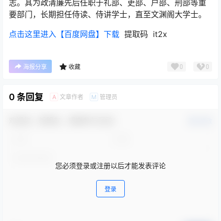
志。其为政清廉先后任职于礼部、吏部、户部、刑部等重
要部门，长期担任侍读、侍讲学士，直至文渊阁大学士。
点击这里进入【百度网盘】下载
提取码 it2x
0
0
海报分享
收藏
0 条回复
文章作者
管理员
A
M
欢迎您，新朋友，感谢参与互动！
确认修改
您必须登录或注册以后才能发表评论
登录