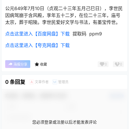
公元649年7月10日（贞观二十三年五月己巳日），李世民
因病驾崩于含风殿，享年五十二岁，在位二十三年，庙号
太宗，葬于昭陵。李世民爱好文学与书法，有墨宝传世。
点击这里进入【百度网盘】下载
提取码 ppm9
点击这里进入【夸克网盘】下载
0
0
海报分享
收藏
0 条回复
文章作者
管理员
A
M
欢迎您，新朋友，感谢参与互动！
确认修改
您必须登录或注册以后才能发表评论