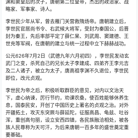
渊和窦皇后的次子，唐朝第二位皇帝，杰出的政治家、战
略家、军事家、诗人。
李世民少年从军，曾去雁门关营救隋炀帝。唐朝建立后，
李世民官居尚书令、右武候大将军，受封为秦国公，后晋
封为秦王，先后率部平定了薛仁杲、刘武周、窦建德、王
世充等军阀，在唐朝的建立与统一过程中立下赫赫战功。
公元626年7月2日（武德九年六月初四），李世民发动玄
武门之变，杀死自己的兄长太子李建成、四弟齐王李元吉
及二人诸子，被立为太子，唐高祖李渊不久退位，李世民
即位，改元贞观。
李世民为帝之后，积极听取群臣的意见，对内以文治天
下，虚心纳谏，厉行节约，劝课农桑，使百姓能够休养生
息，国泰民安，开创了中国历史上著名的贞观之治。对外
开疆拓土，攻灭东突厥与薛延陀，征服高昌、龟兹、吐谷
浑，重创高句丽，设立安西四镇，各民族融洽相处，被各
族人民尊称为天可汗，为后来唐朝一百多年的盛世奠定重
要基础。