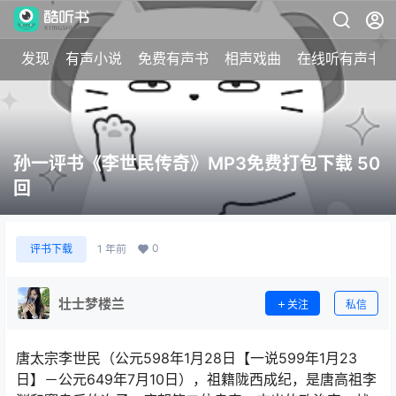
发现
有声小说
免费有声书
相声戏曲
在线听有声书
孙一评书《李世民传奇》MP3免费打包下载 50
回
0
评书下载
1 年前
壮士梦楼兰
关注
私信
唐太宗李世民（公元598年1月28日【一说599年1月23
日】－公元649年7月10日），祖籍陇西成纪，是唐高祖李