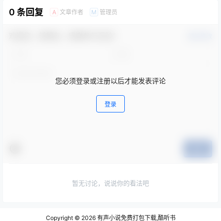
0 条回复
文章作者
管理员
A
M
欢迎您，新朋友，感谢参与互动！
确认修改
您必须登录或注册以后才能发表评论
登录
提交
暂无讨论，说说你的看法吧
Copyright © 2026
有声小说免费打包下载,酷听书