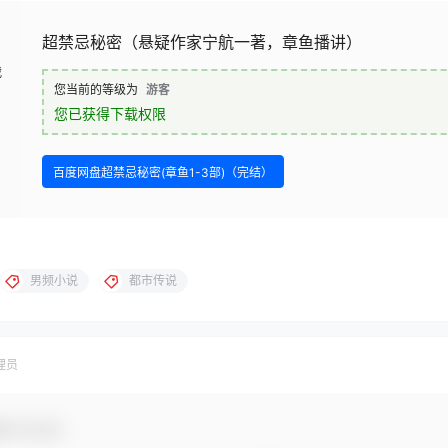
超禁忌秘密（悬疑作家宁航一著，章鱼播讲）
载
您当前的等级为
游客
您已获得下载权限
百度网盘超禁忌秘密(章鱼1-3部)（完结）
男频小说
都市传说
理员
参与互动！