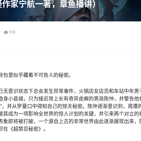
疑作家宁航一著，章鱼播讲）
516
背包里似乎藏着不可告人的秘密。
己无意识状态下总会发生异常事件，火锅店女店员和车站中年男
隐身小县城，只为接近背上长有奇异皮癣的男孩陈忡，并警告他
划”，并从罗曼口中得知自己的惊天秘密。陈忡逐渐意识到，周遭
使其成为一项影响全世界的惊人计划的关键，并引来两个对立的神秘
表象即将被打破，一个源自上古的非常世界由此逐渐展现出来，
尽在《超禁忌秘密》。