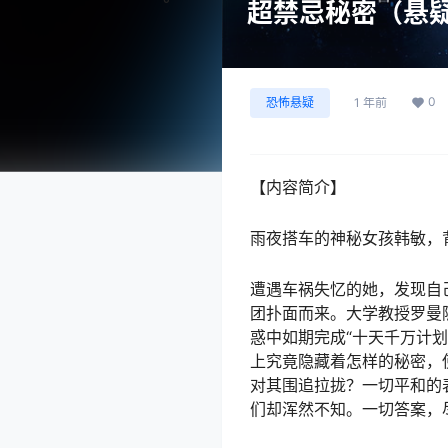
超禁忌秘密（悬
0
恐怖悬疑
1 年前
【内容简介】
雨夜搭车的神秘女孩韩敏，
遭遇车祸失忆的她，发现自
团扑面而来。大学教授罗曼
惑中如期完成“十天千万计
上究竟隐藏着怎样的秘密，
对其围追拉拢？一切平和的
们却浑然不知。一切答案，