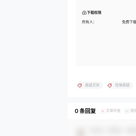
下载权限
所有人：
免费下
悬疑灵异
惊悚悬疑
0 条回复
文章作者
管
A
M
欢迎您，新朋友，感谢